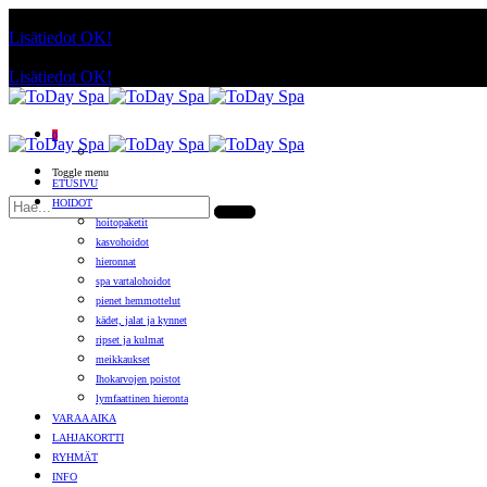
Käyttämällä sivuja, hyväksyt evästeiden käytön.
Lisätiedot
OK!
Käyttämällä sivuja, hyväksyt evästeiden käytön.
Lisätiedot
OK!
0
Toggle menu
ETUSIVU
HOIDOT
hoitopaketit
kasvohoidot
hieronnat
spa vartalohoidot
pienet hemmottelut
kädet, jalat ja kynnet
ripset ja kulmat
meikkaukset
Ihokarvojen poistot
lymfaattinen hieronta
VARAA AIKA
LAHJAKORTTI
RYHMÄT
INFO