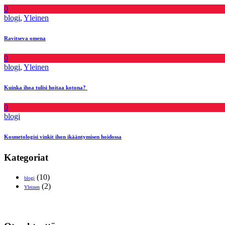
0
blogi
,
Yleinen
Ravitseva omena
0
blogi
,
Yleinen
Kuinka ihoa tulisi hoitaa kotona?
0
blogi
Kosmetologisi vinkit ihon ikääntymisen hoidossa
Kategoriat
(10)
blogi
(2)
Yleinen