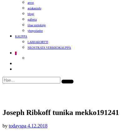
arvot
asiakasinfo
blogi
galleria
tilaa uutiskirje
yhteystiedot
KAUPPA
LAHJAKORTTI
NEOSTRATA VERKKOKAUPPA
0
Joseph Ribkoff tunika mekko191241
by
todayspa
4.12.2018