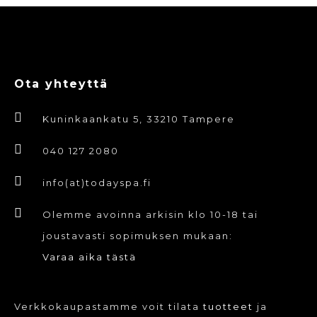
Ota yhteyttä
Kuninkaankatu 5, 33210 Tampere
040 127 2080
info(at)todayspa.fi
Olemme avoinna arkisin klo 10-18 tai
joustavasti sopimuksen mukaan:
Varaa aika tästä
Verkkokaupastamme voit tilata
tuotteet
ja