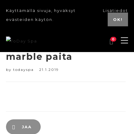
Käyttämällä sivuja, hyväksyt
Lisätiedot
evästeiden käytön.
OK!
0
marble paita
by
todayspa
21.1.2019
JAA