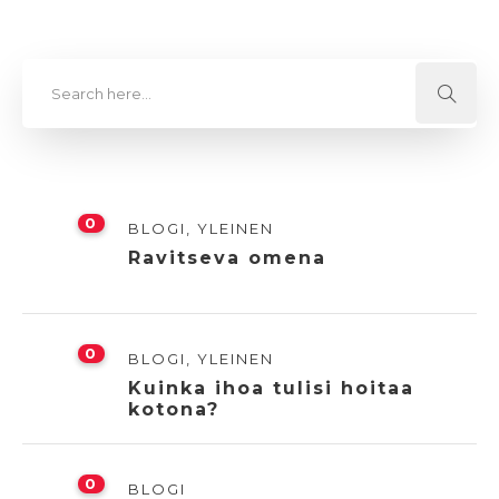
0
BLOGI
,
YLEINEN
Ravitseva omena
0
BLOGI
,
YLEINEN
Kuinka ihoa tulisi hoitaa
kotona?
0
BLOGI