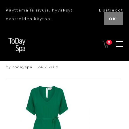
Käyttämällä sivuja, hyväksyt
Lisätiedot
evästeiden käytön.
OK!
0
lavina 1
by
todayspa
24.2.2019