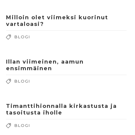
Milloin olet viimeksi kuorinut
vartaloasi?
BLOGI
Illan viimeinen, aamun
ensimmäinen
BLOGI
Timanttihionnalla kirkastusta ja
tasoitusta iholle
BLOGI