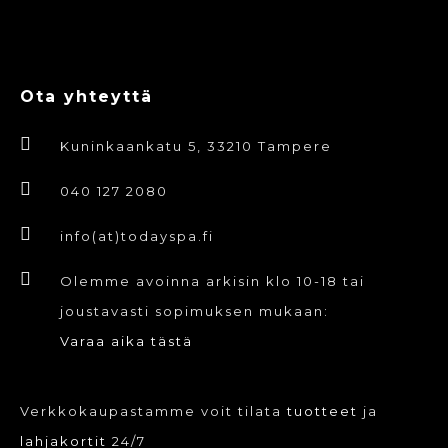
Ota yhteyttä
Kuninkaankatu 5, 33210 Tampere
040 127 2080
info(at)todayspa.fi
Olemme avoinna arkisin klo 10-18 tai
joustavasti sopimuksen mukaan:
Varaa aika tästä
Verkkokaupastamme voit tilata
tuotteet
ja
lahjakortit
24/7