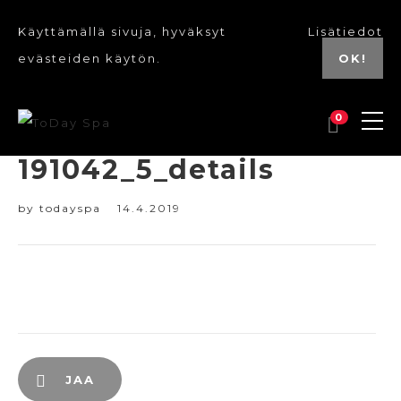
Käyttämällä sivuja, hyväksyt
Lisätiedot
evästeiden käytön.
OK!
0
191042_5_details
by
todayspa
14.4.2019
JAA