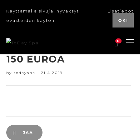
Käyttämällä sivuja, hyväksyt
Lisätiedot
evästeiden käytön.
OK!
0
150 EUROA
by
todayspa
21.4.2019
JAA