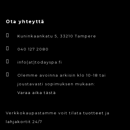
Ota yhteyttä
Kuninkaankatu 5, 33210 Tampere
040 127 2080
info(at)todayspa.fi
Olemme avoinna arkisin klo 10-18 tai
joustavasti sopimuksen mukaan:
Varaa aika tästä
Verkkokaupastamme voit tilata
tuotteet
ja
lahjakortit
24/7