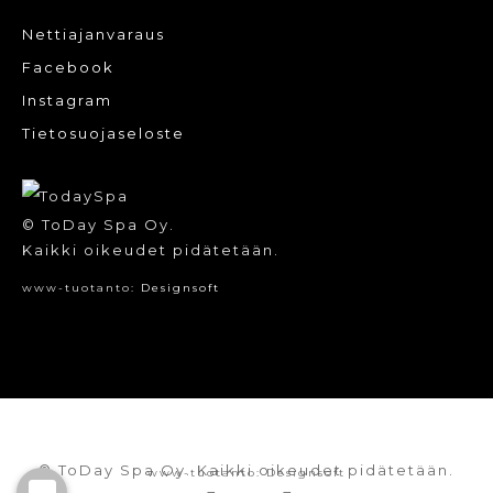
Nettiajanvaraus
Facebook
Instagram
Tietosuojaseloste
© ToDay Spa Oy.
Kaikki oikeudet pidätetään.
www-tuotanto:
Designsoft
© ToDay Spa Oy. Kaikki oikeudet pidätetään.
www-tuotanto:
Designsoft