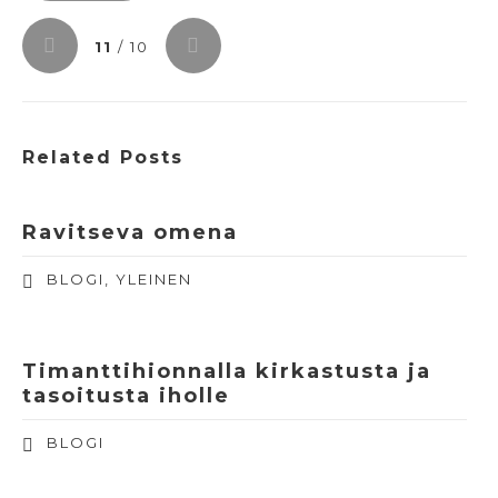
11
/ 10
Related Posts
Ravitseva omena
BLOGI
,
YLEINEN
Timanttihionnalla kirkastusta ja
tasoitusta iholle
BLOGI