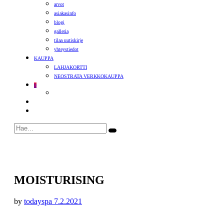
arvot
asiakasinfo
blogi
galleria
tilaa uutiskirje
yhteystiedot
KAUPPA
LAHJAKORTTI
NEOSTRATA VERKKOKAUPPA
0
MOISTURISING
by
todayspa
7.2.2021