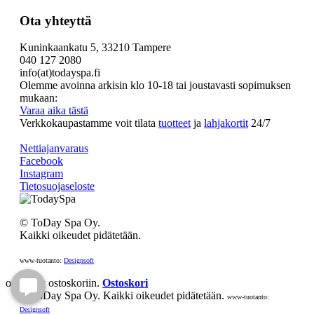
Ota yhteyttä
Kuninkaankatu 5, 33210 Tampere
040 127 2080
info(at)todayspa.fi
Olemme avoinna arkisin klo 10-18 tai joustavasti sopimuksen
mukaan:
Varaa aika tästä
Verkkokaupastamme voit tilata
tuotteet
ja
lahjakortit
24/7
Nettiajanvaraus
Facebook
Instagram
Tietosuojaseloste
© ToDay Spa Oy.
Kaikki oikeudet pidätetään.
www-tuotanto:
Designsoft
on lisätty ostoskoriin.
Ostoskori
© ToDay Spa Oy. Kaikki oikeudet pidätetään.
www-tuotanto:
Designsoft