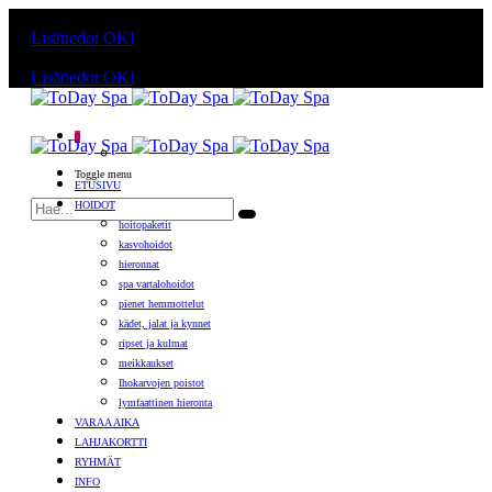
Käyttämällä sivuja, hyväksyt evästeiden käytön.
Lisätiedot
OK!
Käyttämällä sivuja, hyväksyt evästeiden käytön.
Lisätiedot
OK!
0
Toggle menu
ETUSIVU
HOIDOT
hoitopaketit
kasvohoidot
hieronnat
spa vartalohoidot
pienet hemmottelut
kädet, jalat ja kynnet
ripset ja kulmat
meikkaukset
Ihokarvojen poistot
lymfaattinen hieronta
VARAA AIKA
LAHJAKORTTI
RYHMÄT
INFO