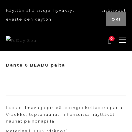
Käyttämällä sivuja, hyväksyt
Lisätiedot
evästeiden käytön.
OK!
0
Dante 6 BEADU paita
Ihanan ilmava ja pirteä auringonkeltainen paita.
V-aukko, tupsunauhat, hihansuissa näyttävät
nauhat painonapilla.
Materiaali: 100% viskoosi