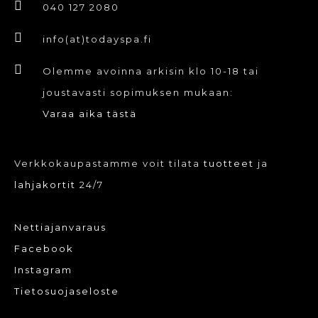
valinnat
040 127 2080
tuotteen
info(at)todayspa.fi
sivulla.
Olemme avoinna arkisin klo 10-18 tai
joustavasti sopimuksen mukaan:
Varaa aika tästä
Verkkokaupastamme voit tilata
tuotteet
ja
lahjakortit
24/7
Nettiajanvaraus
Facebook
Instagram
Tietosuojaseloste