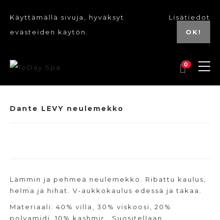
Käyttämällä sivuja, hyväksyt
Lisätiedot
evästeiden käytön.
OK!
0
Dante LEVY neulemekko
Lämmin ja pehmeä neulemekko. Ribattu kaulus,
helma ja hihat. V-aukkokaulus edessä ja takaa.
Materiaali: 40% villa, 30% viskoosi, 20%
polyamidi, 10% kashmir. Suositellaan