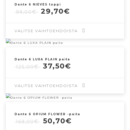
Dante 6 NIEVES toppi
Alkuperäinen
Nykyinen
29,70
€
€
99,00
hinta
hinta
oli:
on:
99,00€.
29,70€.
VALITSE VAIHTOEHDOISTA
Tällä
tuotteella
Dante 6 LUXA PLAIN paita
on
Alkuperäinen
Nykyinen
37,50
€
€
125,00
useampi
hinta
hinta
muunnelma.
oli:
on:
125,00€.
37,50€.
VALITSE VAIHTOEHDOISTA
Voit
tehdä
Tällä
valinnat
tuotteella
tuotteen
Dante 6 OPIUM FLOWER -paita
on
Alkuperäinen
Nykyinen
50,70
€
€
sivulla.
169,00
useampi
hinta
hinta