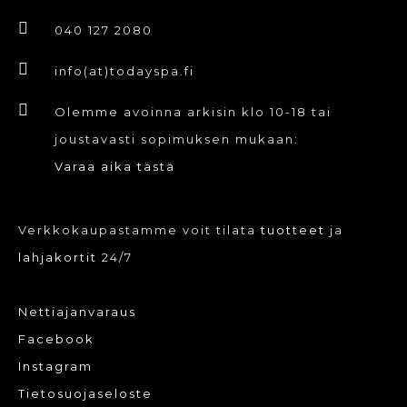
valinnat
040 127 2080
tuotteen
info(at)todayspa.fi
sivulla.
Olemme avoinna arkisin klo 10-18 tai
joustavasti sopimuksen mukaan:
Varaa aika tästä
Verkkokaupastamme voit tilata
tuotteet
ja
lahjakortit
24/7
Nettiajanvaraus
Facebook
Instagram
Tietosuojaseloste