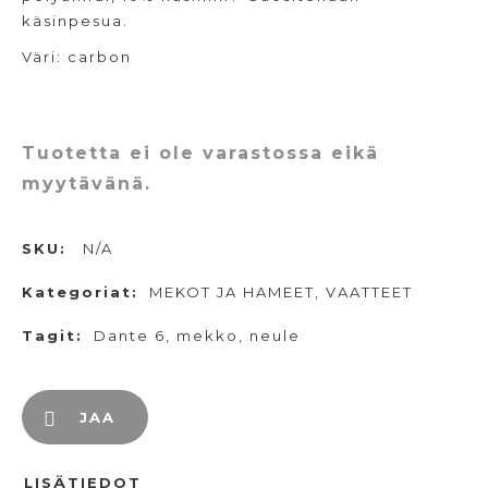
käsinpesua.
Väri: carbon
Tuotetta ei ole varastossa eikä
myytävänä.
SKU:
N/A
Kategoriat:
MEKOT JA HAMEET
,
VAATTEET
Tagit:
Dante 6
,
mekko
,
neule
JAA
LISÄTIEDOT