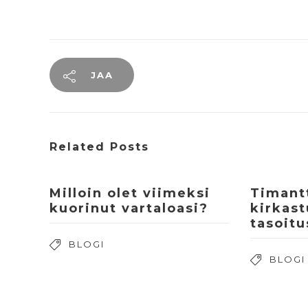
JAA
Related Posts
Milloin olet viimeksi
Timantt
kuorinut vartaloasi?
kirkast
tasoitu
BLOGI
BLOGI