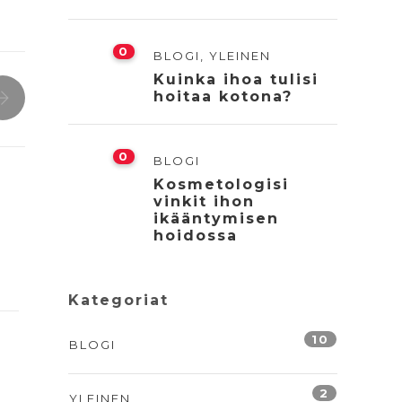
0
BLOGI
,
YLEINEN
Kuinka ihoa tulisi
hoitaa kotona?
0
BLOGI
Kosmetologisi
vinkit ihon
ikääntymisen
hoidossa
Kategoriat
10
BLOGI
2
YLEINEN