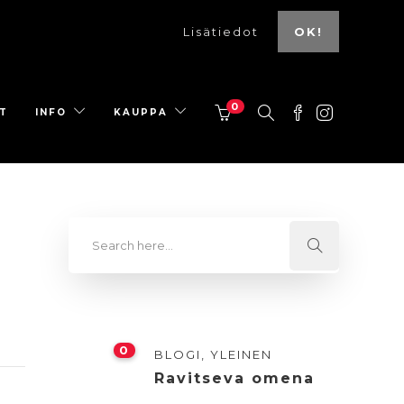
Lisätiedot
OK!
0
T
INFO
KAUPPA
0
BLOGI
,
YLEINEN
Ravitseva omena