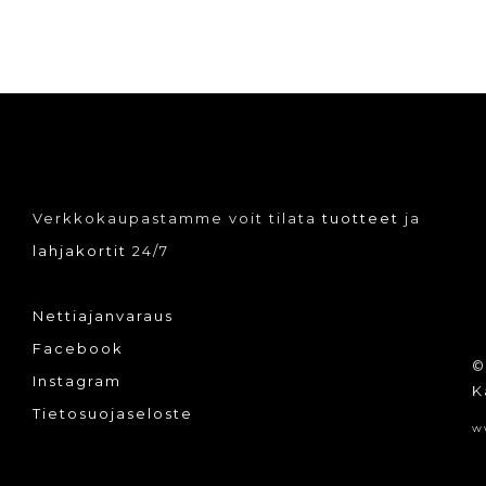
Verkkokaupastamme voit tilata
tuotteet
ja
lahjakortit
24/7
Nettiajanvaraus
Facebook
©
Instagram
K
Tietosuojaseloste
w