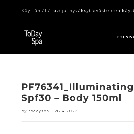
Käyttämällä sivuja, hyväksyt evästeiden käyt
ETUSIV
PF76341_Illuminating
Spf30 – Body 150ml
by
todayspa
28.4.2022