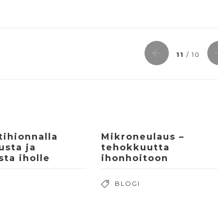
11
/ 10
ihionnalla
Mikroneulaus –
usta ja
tehokkuutta
sta iholle
ihonhoitoon
BLOGI