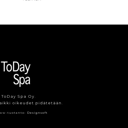
 ToDay Spa Oy.
aikki oikeudet pidätetään.
ww-tuotanto:
Designsoft