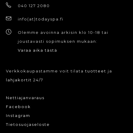
040 127 2080
info(at)todayspa.fi
Olemme avoinna arkisin klo 10-18 tai
joustavasti sopimuksen mukaan:
Varaa aika tästä
Verkkokaupastamme voit tilata
tuotteet
ja
lahjakortit
24/7
Nettiajanvaraus
Facebook
Instagram
Tietosuojaseloste