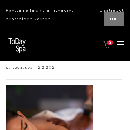
Käyttämällä sivuja, hyväksyt
Lisätiedot
evästeiden käytön.
OK!
0
suklaa
by
todayspa
2.2.2024