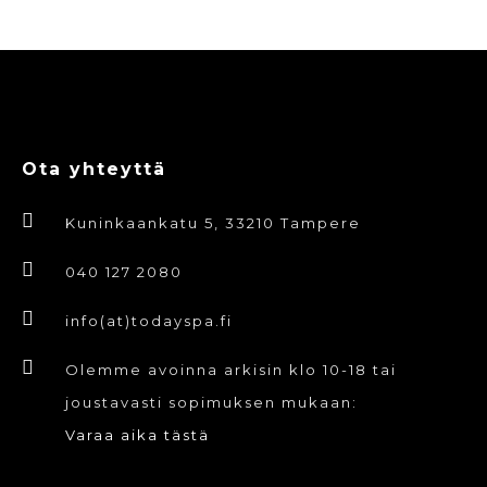
Ota yhteyttä
Kuninkaankatu 5, 33210 Tampere
040 127 2080
info(at)todayspa.fi
Olemme avoinna arkisin klo 10-18 tai
joustavasti sopimuksen mukaan:
Varaa aika tästä