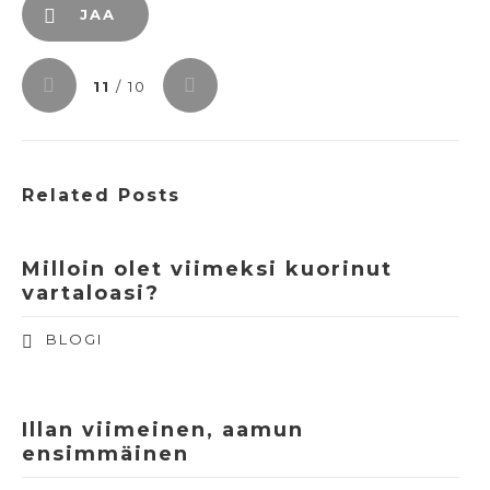
JAA
11
/ 10
Related Posts
Milloin olet viimeksi kuorinut
vartaloasi?
BLOGI
Illan viimeinen, aamun
ensimmäinen