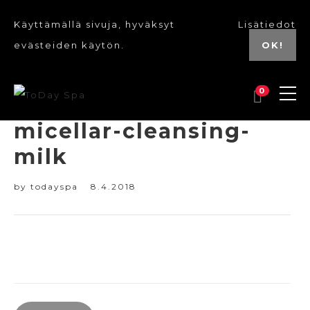
Käyttämällä sivuja, hyväksyt
Lisätiedot
evästeiden käytön.
OK!
0
micellar-cleansing-
milk
by
todayspa
8.4.2018