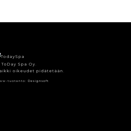
 ToDay Spa Oy.
aikki oikeudet pidätetään.
ww-tuotanto:
Designsoft