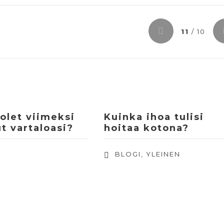
11
/ 10
 olet viimeksi
Kuinka ihoa tulisi
t vartaloasi?
hoitaa kotona?
BLOGI
,
YLEINEN