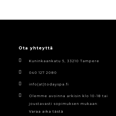
Ota yhteyttä
Kuninkaankatu 5, 33210 Tampere
040 127 2080
info(at)todayspa.fi
Olemme avoinna arkisin klo 10-18 tai
joustavasti sopimuksen mukaan:
Varaa aika tästä