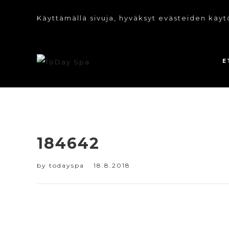
Käyttämällä sivuja, hyväksyt evästeiden käyt
E
184642
by
todayspa
18.8.2018