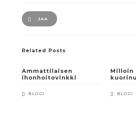
JAA
Related Posts
Ammattilaisen
Milloin
ihonhoitovinkki
kuorinu
BLOGI
BLOGI