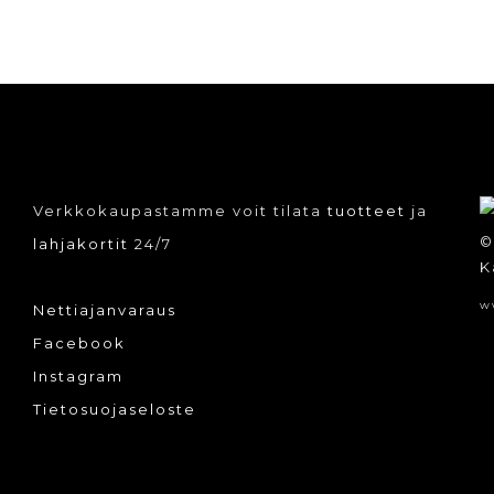
Verkkokaupastamme voit tilata
tuotteet
ja
©
lahjakortit
24/7
K
w
Nettiajanvaraus
Facebook
Instagram
Tietosuojaseloste