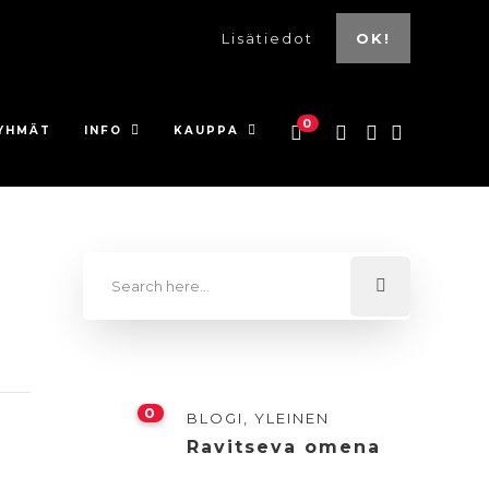
Lisätiedot
OK!
0
YHMÄT
INFO
KAUPPA
0
BLOGI
,
YLEINEN
Ravitseva omena