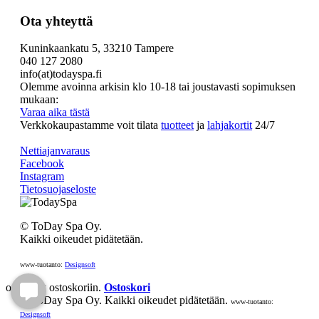
Ota yhteyttä
Kuninkaankatu 5, 33210 Tampere
040 127 2080
info(at)todayspa.fi
Olemme avoinna arkisin klo 10-18 tai joustavasti sopimuksen
mukaan:
Varaa aika tästä
Verkkokaupastamme voit tilata
tuotteet
ja
lahjakortit
24/7
Nettiajanvaraus
Facebook
Instagram
Tietosuojaseloste
© ToDay Spa Oy.
Kaikki oikeudet pidätetään.
www-tuotanto:
Designsoft
on lisätty ostoskoriin.
Ostoskori
© ToDay Spa Oy. Kaikki oikeudet pidätetään.
www-tuotanto:
Designsoft