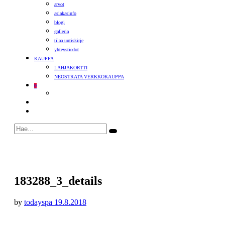
arvot
asiakasinfo
blogi
galleria
tilaa uutiskirje
yhteystiedot
KAUPPA
LAHJAKORTTI
NEOSTRATA VERKKOKAUPPA
0
183288_3_details
by
todayspa
19.8.2018