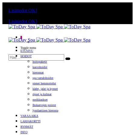
Käyttämällä sivuja, hyväksyt evästeiden käytön.
Lisätiedot
OK!
Käyttämällä sivuja, hyväksyt evästeiden käytön.
Lisätiedot
OK!
0
Toggle menu
ETUSIVU
HOIDOT
hoitopaketit
kasvohoidot
hieronnat
spa vartalohoidot
pienet hemmottelut
kädet, jalat ja kynnet
ripset ja kulmat
meikkaukset
Ihokarvojen poistot
lymfaattinen hieronta
VARAA AIKA
LAHJAKORTTI
RYHMÄT
INFO