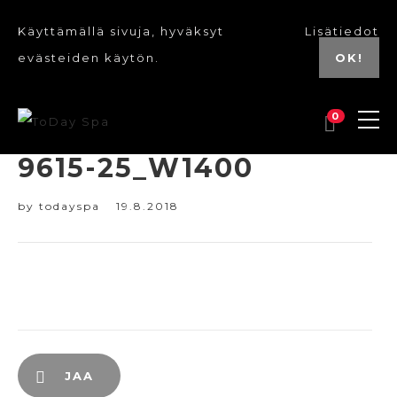
Käyttämällä sivuja, hyväksyt
Lisätiedot
evästeiden käytön.
OK!
0
9615-25_W1400
by
todayspa
19.8.2018
JAA