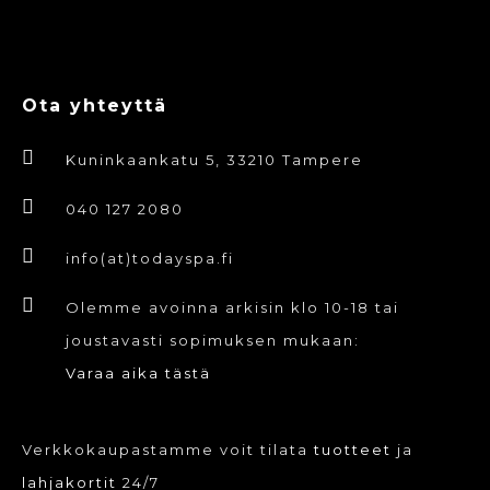
Ota yhteyttä
Kuninkaankatu 5, 33210 Tampere
040 127 2080
info(at)todayspa.fi
Olemme avoinna arkisin klo 10-18 tai
joustavasti sopimuksen mukaan:
Varaa aika tästä
Verkkokaupastamme voit tilata
tuotteet
ja
lahjakortit
24/7