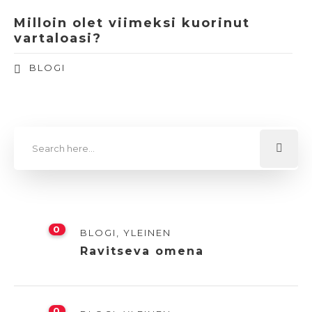
Milloin olet viimeksi kuorinut
vartaloasi?
BLOGI
0
BLOGI
,
YLEINEN
Ravitseva omena
0