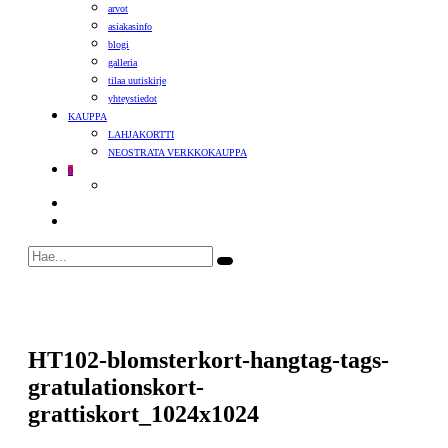
arvot
asiakasinfo
blogi
galleria
tilaa uutiskirje
yhteystiedot
KAUPPA
LAHJAKORTTI
NEOSTRATA VERKKOKAUPPA
0
HT102-blomsterkort-hangtag-tags-
gratulationskort-
grattiskort_1024x1024