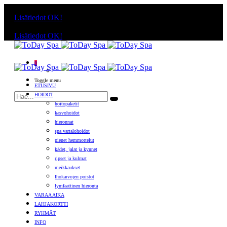
Käyttämällä sivuja, hyväksyt evästeiden käytön.
Lisätiedot
OK!
Käyttämällä sivuja, hyväksyt evästeiden käytön.
Lisätiedot
OK!
0
Toggle menu
ETUSIVU
HOIDOT
hoitopaketit
kasvohoidot
hieronnat
spa vartalohoidot
pienet hemmottelut
kädet, jalat ja kynnet
ripset ja kulmat
meikkaukset
Ihokarvojen poistot
lymfaattinen hieronta
VARAA AIKA
LAHJAKORTTI
RYHMÄT
INFO