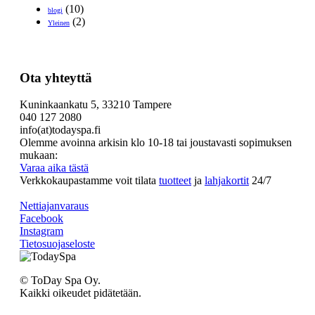
(10)
blogi
(2)
Yleinen
Ota yhteyttä
Kuninkaankatu 5, 33210 Tampere
040 127 2080
info(at)todayspa.fi
Olemme avoinna arkisin klo 10-18 tai joustavasti sopimuksen
mukaan:
Varaa aika tästä
Verkkokaupastamme voit tilata
tuotteet
ja
lahjakortit
24/7
Nettiajanvaraus
Facebook
Instagram
Tietosuojaseloste
© ToDay Spa Oy.
Kaikki oikeudet pidätetään.