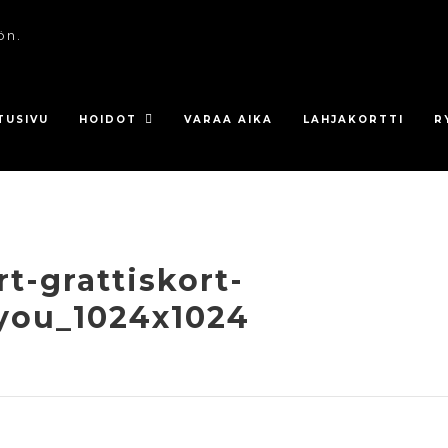
ön.
TUSIVU
HOIDOT
VARAA AIKA
LAHJAKORTTI
R
t-grattiskort-
you_1024x1024