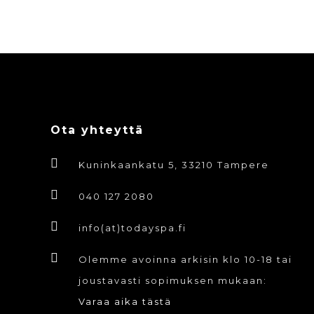
Ota yhteyttä
Kuninkaankatu 5, 33210 Tampere
040 127 2080
info(at)todayspa.fi
Olemme avoinna arkisin klo 10-18 tai
joustavasti sopimuksen mukaan:
Varaa aika tästä