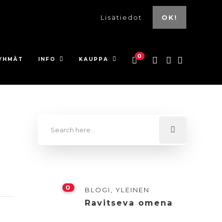
Lisätiedot
OK!
0
YHMÄT
INFO
KAUPPA
0
BLOGI
,
YLEINEN
Ravitseva omena