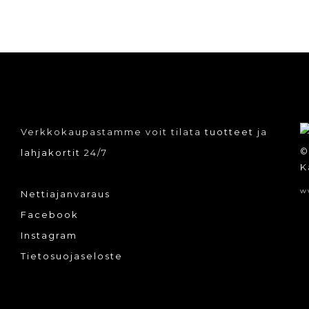
Verkkokaupastamme voit tilata
tuotteet
ja
©
lahjakortit
24/7
K
w
Nettiajanvaraus
Facebook
Instagram
Tietosuojaseloste