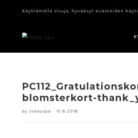
Käyttämällä sivuja, hyväksyt evästeiden käyt
E
PC112_Gratulationskor
blomsterkort-thank_
by
todayspa
19.8.2018