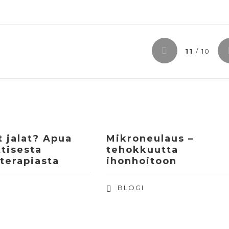
11
/ 10
 jalat? Apua
Mikroneulaus –
tisesta
tehokkuutta
terapiasta
ihonhoitoon
BLOGI