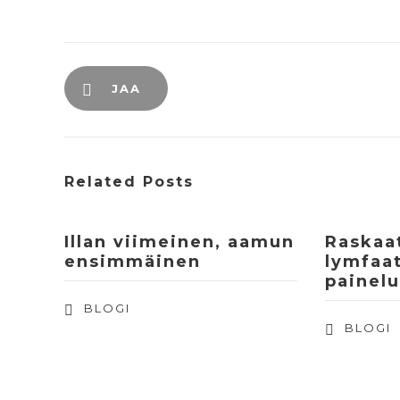
JAA
Related Posts
Illan viimeinen, aamun
Raskaat
ensimmäinen
lymfaat
painelu
BLOGI
BLOGI