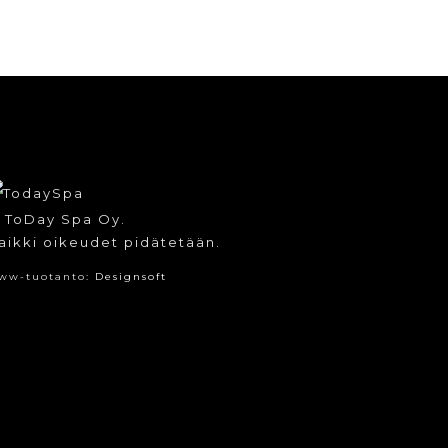
 ToDay Spa Oy.
aikki oikeudet pidätetään.
ww-tuotanto:
Designsoft