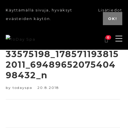
Käyttämällä sivuja, hyväksyt
Lisätiedot
evästeiden käytön.
OK!
0
33575198_178571193815
2011_69489652075404
98432_n
by
todayspa
20.8.2018