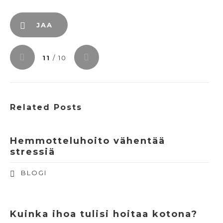
JAA
11
/ 10
Related Posts
Hemmotteluhoito vähentää
stressiä
BLOGI
Kuinka ihoa tulisi hoitaa kotona?