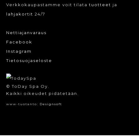
Verkkokaupastamme voit tilata
tuotteet
ja
lahjakortit
24/7
Nettiajanvaraus
Facebook
Instagram
Tietosuojaseloste
© ToDay Spa Oy.
Kaikki oikeudet pidätetään.
www-tuotanto:
Designsoft