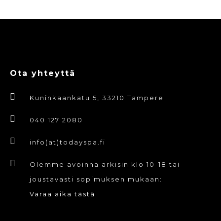
Ota yhteyttä
Kuninkaankatu 5, 33210 Tampere
040 127 2080
info(at)todayspa.fi
Olemme avoinna arkisin klo 10-18 tai
joustavasti sopimuksen mukaan:
Varaa aika tästä