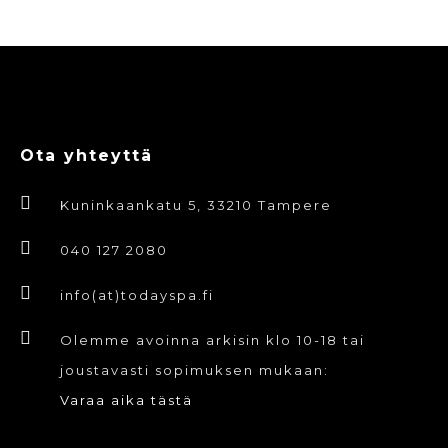
Ota yhteyttä
Kuninkaankatu 5, 33210 Tampere
040 127 2080
info(at)todayspa.fi
Olemme avoinna arkisin klo 10-18 tai
joustavasti sopimuksen mukaan:
Varaa aika tästä