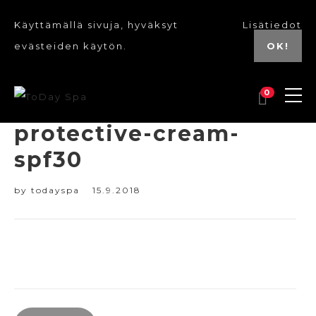
Käyttämällä sivuja, hyväksyt
Lisätiedot
evästeiden käytön.
OK!
0
protective-cream-
spf30
by
todayspa
15.9.2018