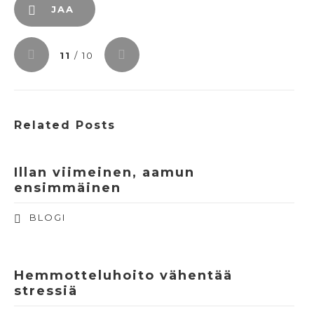
JAA
11
/ 10
Related Posts
Illan viimeinen, aamun
ensimmäinen
BLOGI
Hemmotteluhoito vähentää
stressiä