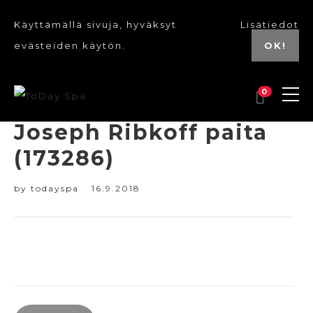
Käyttämällä sivuja, hyväksyt
Lisätiedot
evästeiden käytön.
OK!
0
Joseph Ribkoff paita
(173286)
by
todayspa
16.9.2018