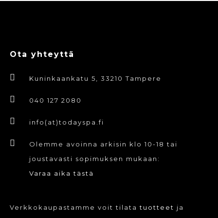
Ota yhteyttä
Kuninkaankatu 5, 33210 Tampere
040 127 2080
info(at)todayspa.fi
Olemme avoinna arkisin klo 10-18 tai
joustavasti sopimuksen mukaan:
Varaa aika tästä
Verkkokaupastamme voit tilata
tuotteet
ja