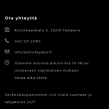
Ota yhteyttä
Kuninkaankatu 5, 33210 Tampere
040 127 2080
info(at)todayspa.fi
Olemme avoinna arkisin klo 10-18 tai
joustavasti sopimuksen mukaan:
Varaa aika tästä
Verkkokaupastamme voit tilata
tuotteet
ja
lahjakortit
24/7