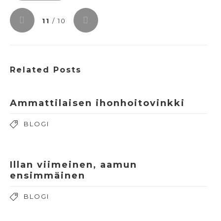
11
/ 10
Related Posts
Ammattilaisen ihonhoitovinkki
BLOGI
Illan viimeinen, aamun
ensimmäinen
BLOGI