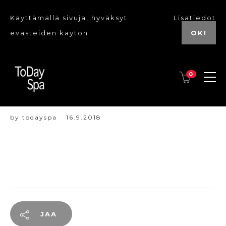
Käyttämällä sivuja, hyväksyt
Lisätiedot
evästeiden käytön.
OK!
0
IB laursen lyhty
by
todayspa
16.9.2018
JAA