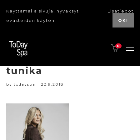
Käyttämällä sivuja, hyväksyt
Lisätiedot
evästeiden käytön.
OK!
0
Ajlajk LEO bordeaux
tunika
by
todayspa
22.9.2018