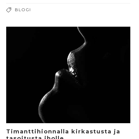
BLOGI
Timanttihionnalla kirkastusta ja
tasoitusta iholle