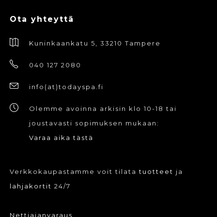
Ota yhteyttä
Kuninkaankatu 5, 33210 Tampere
040 127 2080
info(at)todayspa.fi
Olemme avoinna arkisin klo 10-18 tai
joustavasti sopimuksen mukaan:
Varaa aika tästä
Verkkokaupastamme voit tilata
tuotteet
ja
lahjakortit
24/7
Nettiajanvaraus