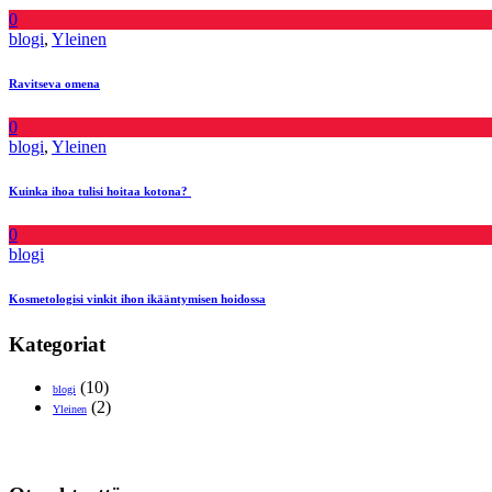
0
blogi
,
Yleinen
Ravitseva omena
0
blogi
,
Yleinen
Kuinka ihoa tulisi hoitaa kotona?
0
blogi
Kosmetologisi vinkit ihon ikääntymisen hoidossa
Kategoriat
(10)
blogi
(2)
Yleinen