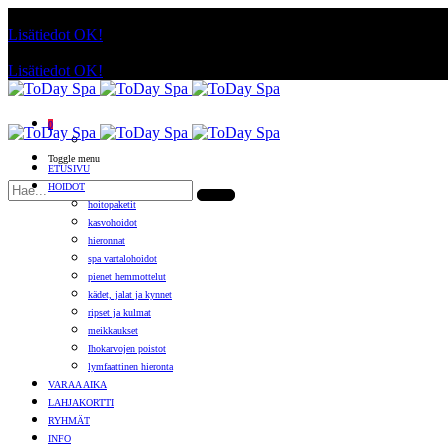
Käyttämällä sivuja, hyväksyt evästeiden käytön.
Lisätiedot
OK!
Käyttämällä sivuja, hyväksyt evästeiden käytön.
Lisätiedot
OK!
0
Toggle menu
ETUSIVU
HOIDOT
hoitopaketit
kasvohoidot
hieronnat
spa vartalohoidot
pienet hemmottelut
kädet, jalat ja kynnet
ripset ja kulmat
meikkaukset
Ihokarvojen poistot
lymfaattinen hieronta
VARAA AIKA
LAHJAKORTTI
RYHMÄT
INFO