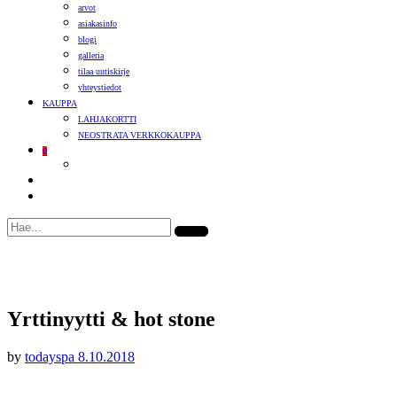
arvot
asiakasinfo
blogi
galleria
tilaa uutiskirje
yhteystiedot
KAUPPA
LAHJAKORTTI
NEOSTRATA VERKKOKAUPPA
0
Yrttinyytti & hot stone
by
todayspa
8.10.2018