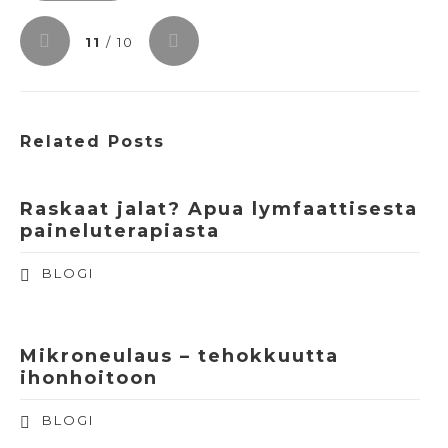
11
/ 10
Related Posts
Raskaat jalat? Apua lymfaattisesta
paineluterapiasta
BLOGI
Mikroneulaus – tehokkuutta
ihonhoitoon
BLOGI