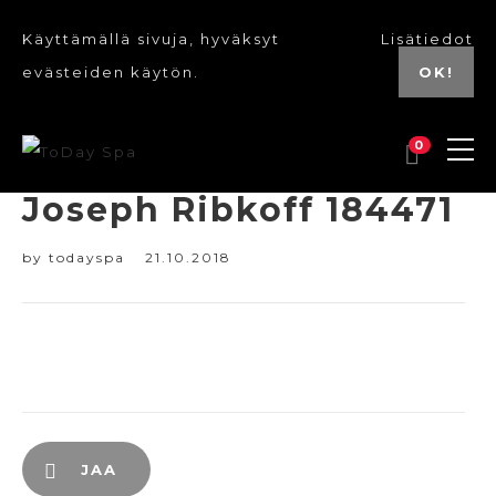
Käyttämällä sivuja, hyväksyt
Lisätiedot
evästeiden käytön.
OK!
0
Joseph Ribkoff 184471
by
todayspa
21.10.2018
JAA