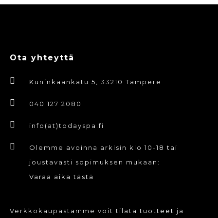
Ota yhteyttä
Kuninkaankatu 5, 33210 Tampere
040 127 2080
info(at)todayspa.fi
Olemme avoinna arkisin klo 10-18 tai
joustavasti sopimuksen mukaan:
Varaa aika tästä
Verkkokaupastamme voit tilata
tuotteet
ja