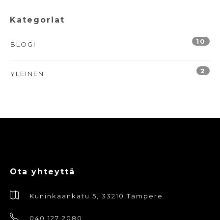
Kategoriat
10
BLOGI
2
YLEINEN
Ota yhteyttä
Kuninkaankatu 5, 33210 Tampere
040 127 2080