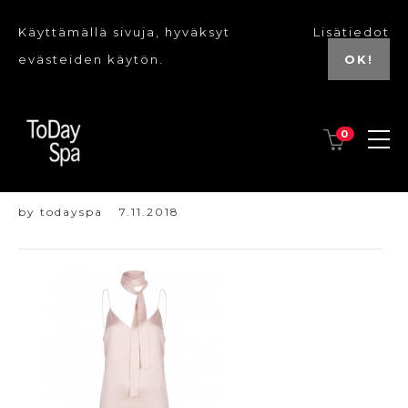
Käyttämällä sivuja, hyväksyt
Lisätiedot
evästeiden käytön.
OK!
0
Dante 6 Daisy
by
todayspa
7.11.2018