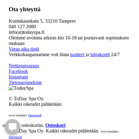
Ota yhteyttä
Kuninkaankatu 5, 33210 Tampere
040 127 2080
info(at)todayspa.fi
Olemme avoinna arkisin klo 10-18 tai joustavasti sopimuksen
mukaan:
Varaa aika tästä
Verkkokaupastamme voit tilata
tuotteet
ja
lahjakortit
24/7
Nettiajanvaraus
Facebook
Instagram
Tietosuojaseloste
© ToDay Spa Oy.
Kaikki oikeudet pidätetään.
www-tuotanto:
Designsoft
on lisätty ostoskoriin.
Ostoskori
© ToDay Spa Oy. Kaikki oikeudet pidätetään.
www-tuotanto:
Designsoft