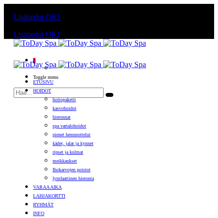
Käyttämällä sivuja, hyväksyt evästeiden käytön.
Lisätiedot
OK!
Käyttämällä sivuja, hyväksyt evästeiden käytön.
Lisätiedot
OK!
0
Toggle menu
ETUSIVU
HOIDOT
hoitopaketit
kasvohoidot
hieronnat
spa vartalohoidot
pienet hemmottelut
kädet, jalat ja kynnet
ripset ja kulmat
meikkaukset
Ihokarvojen poistot
lymfaattinen hieronta
VARAA AIKA
LAHJAKORTTI
RYHMÄT
INFO