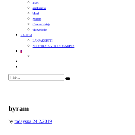
arvot
asiakasinfo
blogi
galleria
tilaa uutiskirje
yhteystiedot
KAUPPA
LAHJAKORTTI
NEOSTRATA VERKKOKAUPPA
0
byram
by
todayspa
24.2.2019