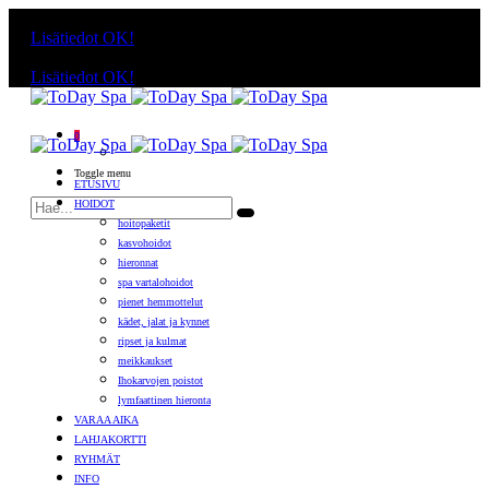
Käyttämällä sivuja, hyväksyt evästeiden käytön.
Lisätiedot
OK!
Käyttämällä sivuja, hyväksyt evästeiden käytön.
Lisätiedot
OK!
0
Toggle menu
ETUSIVU
HOIDOT
hoitopaketit
kasvohoidot
hieronnat
spa vartalohoidot
pienet hemmottelut
kädet, jalat ja kynnet
ripset ja kulmat
meikkaukset
Ihokarvojen poistot
lymfaattinen hieronta
VARAA AIKA
LAHJAKORTTI
RYHMÄT
INFO