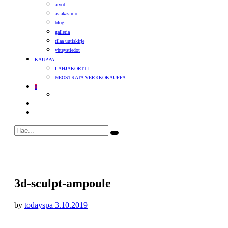
arvot
asiakasinfo
blogi
galleria
tilaa uutiskirje
yhteystiedot
KAUPPA
LAHJAKORTTI
NEOSTRATA VERKKOKAUPPA
0
3d-sculpt-ampoule
by
todayspa
3.10.2019