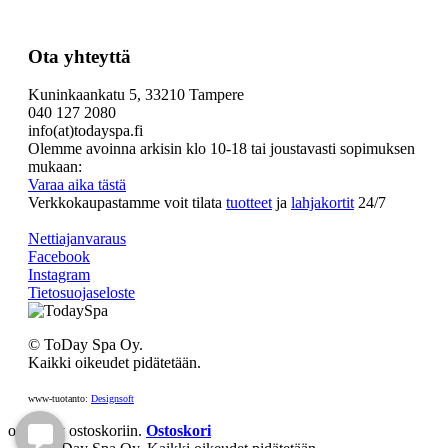
Ota yhteyttä
Kuninkaankatu 5, 33210 Tampere
040 127 2080
info(at)todayspa.fi
Olemme avoinna arkisin klo 10-18 tai joustavasti sopimuksen
mukaan:
Varaa aika tästä
Verkkokaupastamme voit tilata
tuotteet
ja
lahjakortit
24/7
Nettiajanvaraus
Facebook
Instagram
Tietosuojaseloste
© ToDay Spa Oy.
Kaikki oikeudet pidätetään.
www-tuotanto:
Designsoft
on lisätty ostoskoriin.
Ostoskori