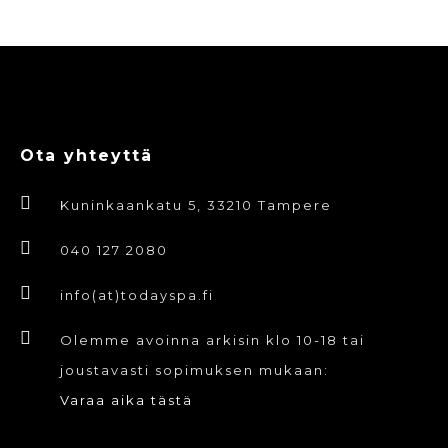
Ota yhteyttä
Kuninkaankatu 5, 33210 Tampere
040 127 2080
info(at)todayspa.fi
Olemme avoinna arkisin klo 10-18 tai
joustavasti sopimuksen mukaan:
Varaa aika tästä