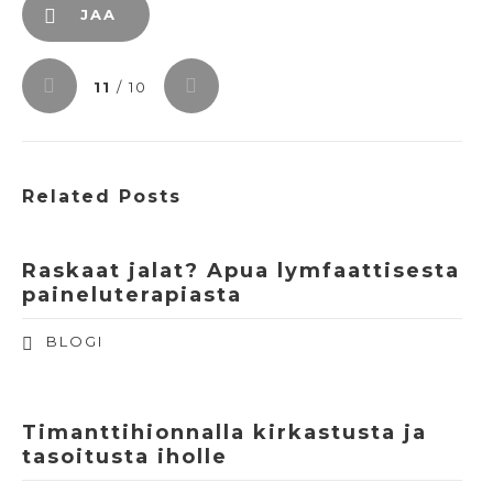
JAA
11
/ 10
Related Posts
Raskaat jalat? Apua lymfaattisesta
paineluterapiasta
BLOGI
Timanttihionnalla kirkastusta ja
tasoitusta iholle