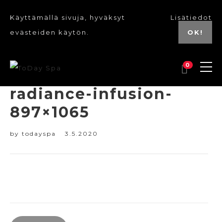
Käyttämällä sivuja, hyväksyt
Lisätiedot
evästeiden käytön.
OK!
0
radiance-infusion-
897×1065
by
todayspa
3.5.2020