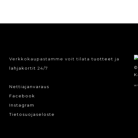
Verkkokaupastamme voit tilata
tuotteet
ja
©
lahjakortit
24/7
K
w
Nettiajanvaraus
Facebook
Instagram
Tietosuojaseloste