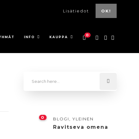
Lisätiedot
OK!
0
YHMÄT
INFO
KAUPPA
0
BLOGI
,
YLEINEN
Ravitseva omena