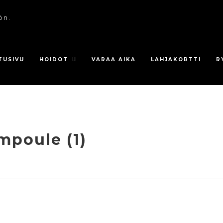
ön.
TUSIVU
HOIDOT
VARAA AIKA
LAHJAKORTTI
R
mpoule (1)