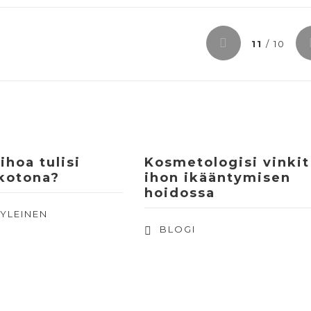
11
/ 10
ihoa tulisi
Kosmetologisi vinkit
 kotona?
ihon ikääntymisen
hoidossa
,
YLEINEN
BLOGI