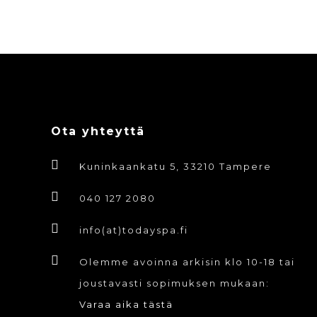
Ota yhteyttä
Kuninkaankatu 5, 33210 Tampere
040 127 2080
info(at)todayspa.fi
Olemme avoinna arkisin klo 10-18 tai
joustavasti sopimuksen mukaan:
Varaa aika tästä