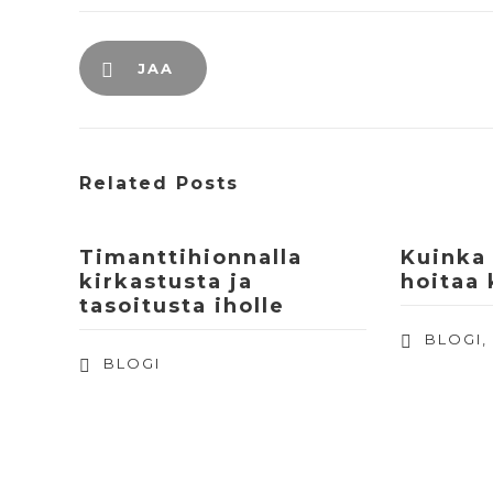
JAA
Related Posts
Timanttihionnalla
Kuinka 
kirkastusta ja
hoitaa
tasoitusta iholle
BLOGI
BLOGI