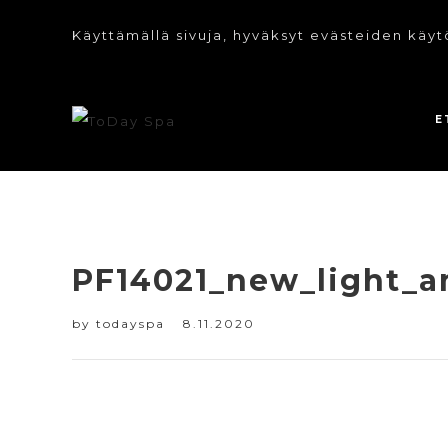
Käyttämällä sivuja, hyväksyt evästeiden käyt
E
PF14021_new_light_a
by
todayspa
8.11.2020