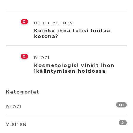
0
BLOGI
,
YLEINEN
Kuinka ihoa tulisi hoitaa
kotona?
0
BLOGI
Kosmetologisi vinkit ihon
ikääntymisen hoidossa
Kategoriat
10
BLOGI
2
YLEINEN