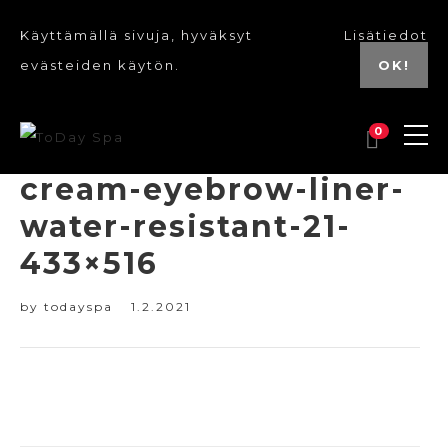
Käyttämällä sivuja, hyväksyt
Lisätiedot
evästeiden käytön.
OK!
0
cream-eyebrow-liner-
water-resistant-21-
433×516
by
todayspa
1.2.2021