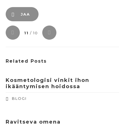
JAA
11
/ 10
Related Posts
Kosmetologisi vinkit ihon
ikääntymisen hoidossa
BLOGI
Ravitseva omena