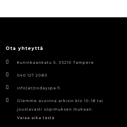
Ota yhteyttä
Kuninkaankatu 5, 33210 Tampere
040 127 2080
info(at)todayspa.fi
Olemme avoinna arkisin klo 10-18 tai
joustavasti sopimuksen mukaan:
Varaa aika tästä