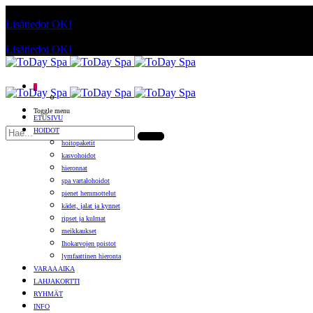
Käyttämällä sivuja, hyväksyt evästeiden käytön.
Lisätiedot
OK!
Käyttämällä sivuja, hyväksyt evästeiden käytön.
Lisätiedot
OK!
0
Toggle menu
ETUSIVU
HOIDOT
hoitopaketit
kasvohoidot
hieronnat
spa vartalohoidot
pienet hemmottelut
kädet, jalat ja kynnet
ripset ja kulmat
meikkaukset
Ihokarvojen poistot
lymfaattinen hieronta
VARAA AIKA
LAHJAKORTTI
RYHMÄT
INFO