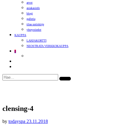
arvot
asiakasinfo
blogi
galleria
tilaa uutiskirje
yhteystiedot
KAUPPA
LAHJAKORTTI
NEOSTRATA VERKKOKAUPPA
0
clensing-4
by
todayspa
23.11.2018