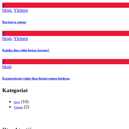
0
blogi
,
Yleinen
Ravitseva omena
0
blogi
,
Yleinen
Kuinka ihoa tulisi hoitaa kotona?
0
blogi
Kosmetologisi vinkit ihon ikääntymisen hoidossa
Kategoriat
(10)
blogi
(2)
Yleinen