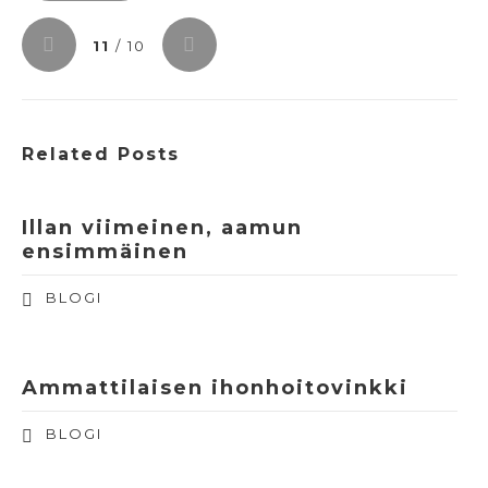
11
/ 10
Related Posts
Illan viimeinen, aamun
ensimmäinen
BLOGI
Ammattilaisen ihonhoitovinkki
BLOGI