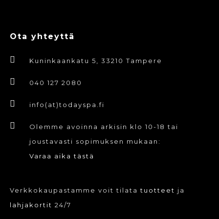
Ota yhteyttä
Kuninkaankatu 5, 33210 Tampere
040 127 2080
info(at)todayspa.fi
Olemme avoinna arkisin klo 10-18 tai
joustavasti sopimuksen mukaan:
Varaa aika tästä
Verkkokaupastamme voit tilata
tuotteet
ja
lahjakortit
24/7