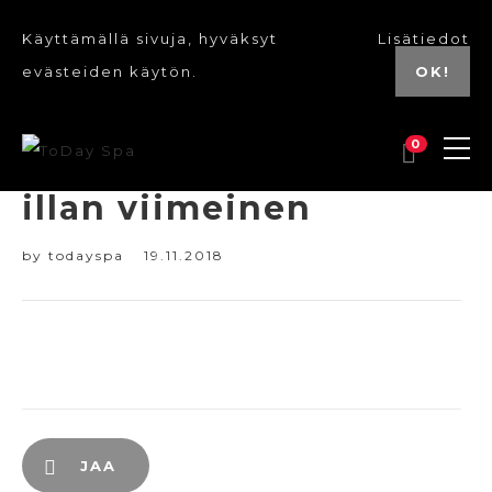
Käyttämällä sivuja, hyväksyt
Lisätiedot
evästeiden käytön.
OK!
0
illan viimeinen
by
todayspa
19.11.2018
JAA