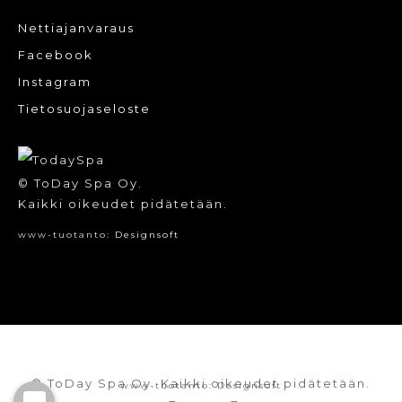
Nettiajanvaraus
Facebook
Instagram
Tietosuojaseloste
© ToDay Spa Oy.
Kaikki oikeudet pidätetään.
www-tuotanto:
Designsoft
© ToDay Spa Oy. Kaikki oikeudet pidätetään.
www-tuotanto:
Designsoft