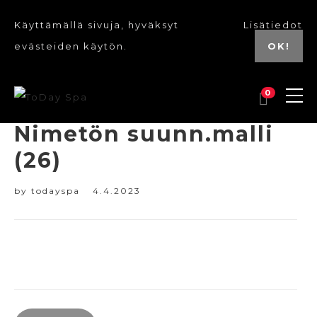
Käyttämällä sivuja, hyväksyt
Lisätiedot
evästeiden käytön.
OK!
0
Nimetön suunn.malli
(26)
by
todayspa
4.4.2023