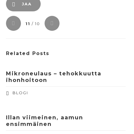
JAA
11
/ 10
Related Posts
Mikroneulaus – tehokkuutta
ihonhoitoon
BLOGI
Illan viimeinen, aamun
ensimmäinen