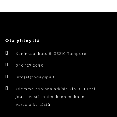
Ota yhteyttä
Kuninkaankatu 5, 33210 Tampere
040 127 2080
info(at)todayspa.fi
Olemme avoinna arkisin klo 10-18 tai
joustavasti sopimuksen mukaan:
Varaa aika tästä