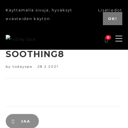
Käyttämällä sivuja, hyväksyt
Lisätiedot
evästeiden käytön.
OK!
0
SOOTHING8
by
todayspa
28.2.2021
JAA