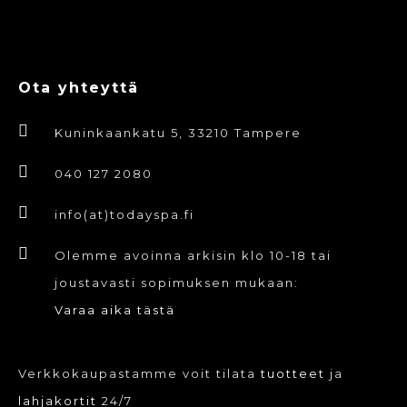
Ota yhteyttä
Kuninkaankatu 5, 33210 Tampere
040 127 2080
info(at)todayspa.fi
Olemme avoinna arkisin klo 10-18 tai
joustavasti sopimuksen mukaan:
Varaa aika tästä
Verkkokaupastamme voit tilata
tuotteet
ja
lahjakortit
24/7