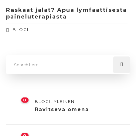
Raskaat jalat? Apua lymfaattisesta
paineluterapiasta
BLOGI
0
BLOGI
,
YLEINEN
Ravitseva omena
0