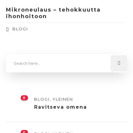
Mikroneulaus – tehokkuutta
ihonhoitoon
BLOGI
0
BLOGI
,
YLEINEN
Ravitseva omena
0