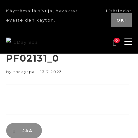
Käyttämällä sivuja, hyväksyt
Lisätiedot
evästeiden käytön.
OK!
0
PF02131_0
by
todayspa
13.7.2023
JAA