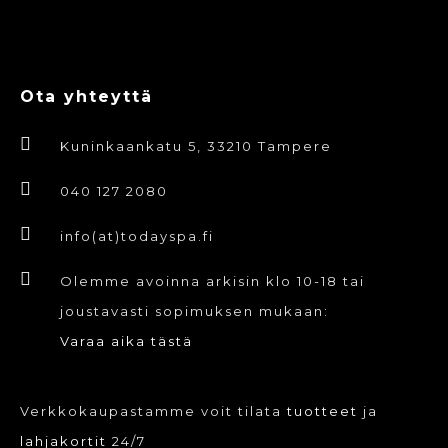
Ota yhteyttä
Kuninkaankatu 5, 33210 Tampere
040 127 2080
info(at)todayspa.fi
Olemme avoinna arkisin klo 10-18 tai
joustavasti sopimuksen mukaan:
Varaa aika tästä
Verkkokaupastamme voit tilata
tuotteet
ja
lahjakortit
24/7