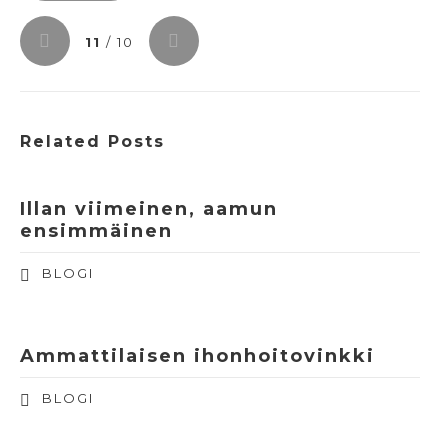
11
/ 10
Related Posts
Illan viimeinen, aamun
ensimmäinen
BLOGI
Ammattilaisen ihonhoitovinkki
BLOGI