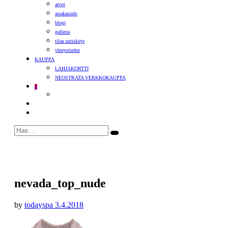
arvot
asiakasinfo
blogi
galleria
tilaa uutiskirje
yhteystiedot
KAUPPA
LAHJAKORTTI
NEOSTRATA VERKKOKAUPPA
0
nevada_top_nude
by
todayspa
3.4.2018