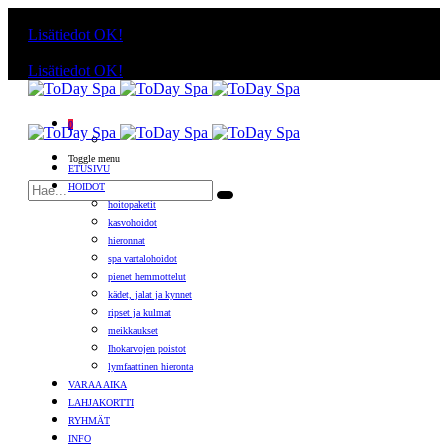
Käyttämällä sivuja, hyväksyt evästeiden käytön.
Lisätiedot
OK!
Käyttämällä sivuja, hyväksyt evästeiden käytön.
Lisätiedot
OK!
0
Toggle menu
ETUSIVU
HOIDOT
hoitopaketit
kasvohoidot
hieronnat
spa vartalohoidot
pienet hemmottelut
kädet, jalat ja kynnet
ripset ja kulmat
meikkaukset
Ihokarvojen poistot
lymfaattinen hieronta
VARAA AIKA
LAHJAKORTTI
RYHMÄT
INFO