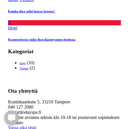
Kuinka ihoa tulisi hoitaa kotona?
0
blogi
Kosmetologisi vinkit ihon ikääntymisen hoidossa
Kategoriat
(10)
blogi
(2)
Yleinen
Ota yhteyttä
Kuninkaankatu 5, 33210 Tampere
040 127 2080
info(at)todayspa.fi
Olemme avoinna arkisin klo 10-18 tai joustavasti sopimuksen
mukaan:
Varaa aika tästä