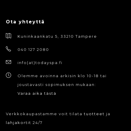
Ota yhteyttä
Kuninkaankatu 5, 33210 Tampere
040 127 2080
info(at)todayspa.fi
Olemme avoinna arkisin klo 10-18 tai
joustavasti sopimuksen mukaan:
Varaa aika tästä
Verkkokaupastamme voit tilata
tuotteet
ja
lahjakortit
24/7