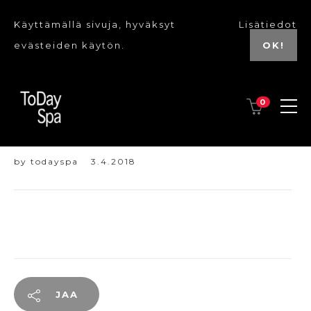
Käyttämällä sivuja, hyväksyt
Lisätiedot
evästeiden käytön.
OK!
0
Sumi
by
todayspa
3.4.2018
JAA