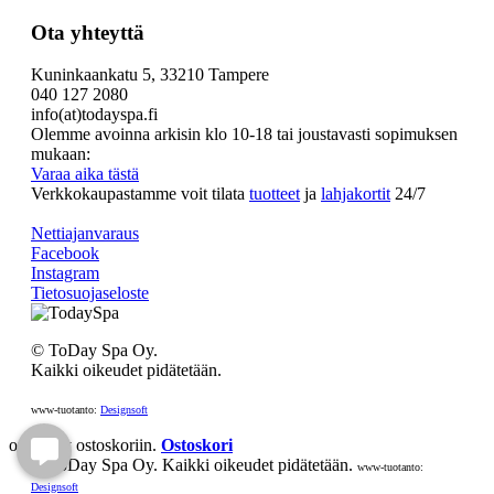
Ota yhteyttä
Kuninkaankatu 5, 33210 Tampere
040 127 2080
info(at)todayspa.fi
Olemme avoinna arkisin klo 10-18 tai joustavasti sopimuksen
mukaan:
Varaa aika tästä
Verkkokaupastamme voit tilata
tuotteet
ja
lahjakortit
24/7
Nettiajanvaraus
Facebook
Instagram
Tietosuojaseloste
© ToDay Spa Oy.
Kaikki oikeudet pidätetään.
www-tuotanto:
Designsoft
on lisätty ostoskoriin.
Ostoskori
© ToDay Spa Oy. Kaikki oikeudet pidätetään.
www-tuotanto:
Designsoft