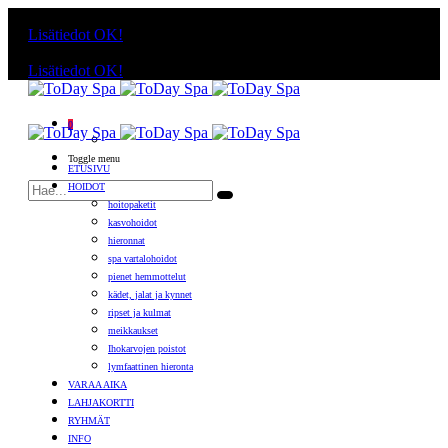
Käyttämällä sivuja, hyväksyt evästeiden käytön.
Lisätiedot
OK!
Käyttämällä sivuja, hyväksyt evästeiden käytön.
Lisätiedot
OK!
0
Toggle menu
ETUSIVU
HOIDOT
hoitopaketit
kasvohoidot
hieronnat
spa vartalohoidot
pienet hemmottelut
kädet, jalat ja kynnet
ripset ja kulmat
meikkaukset
Ihokarvojen poistot
lymfaattinen hieronta
VARAA AIKA
LAHJAKORTTI
RYHMÄT
INFO