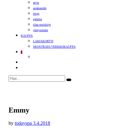
arvot
asiakasinfo
blogi
galleria
tilaa uutiskirje
yhteystiedot
KAUPPA
LAHJAKORTTI
NEOSTRATA VERKKOKAUPPA
0
Emmy
by
todayspa
3.4.2018