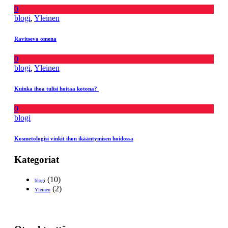
0
blogi
,
Yleinen
Ravitseva omena
0
blogi
,
Yleinen
Kuinka ihoa tulisi hoitaa kotona?
0
blogi
Kosmetologisi vinkit ihon ikääntymisen hoidossa
Kategoriat
(10)
blogi
(2)
Yleinen