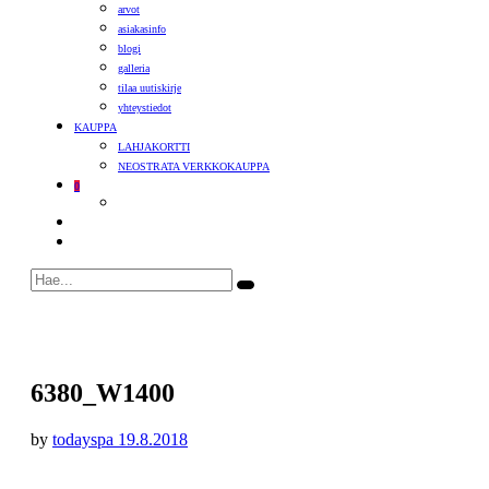
arvot
asiakasinfo
blogi
galleria
tilaa uutiskirje
yhteystiedot
KAUPPA
LAHJAKORTTI
NEOSTRATA VERKKOKAUPPA
0
6380_W1400
by
todayspa
19.8.2018