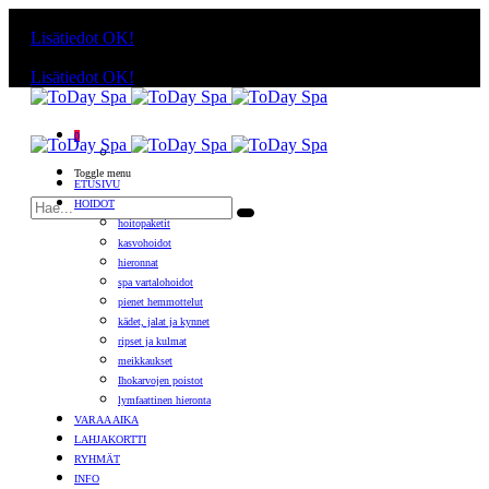
Käyttämällä sivuja, hyväksyt evästeiden käytön.
Lisätiedot
OK!
Käyttämällä sivuja, hyväksyt evästeiden käytön.
Lisätiedot
OK!
0
Toggle menu
ETUSIVU
HOIDOT
hoitopaketit
kasvohoidot
hieronnat
spa vartalohoidot
pienet hemmottelut
kädet, jalat ja kynnet
ripset ja kulmat
meikkaukset
Ihokarvojen poistot
lymfaattinen hieronta
VARAA AIKA
LAHJAKORTTI
RYHMÄT
INFO