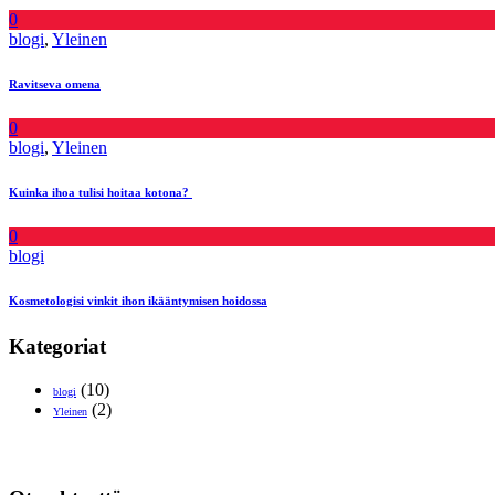
0
blogi
,
Yleinen
Ravitseva omena
0
blogi
,
Yleinen
Kuinka ihoa tulisi hoitaa kotona?
0
blogi
Kosmetologisi vinkit ihon ikääntymisen hoidossa
Kategoriat
(10)
blogi
(2)
Yleinen