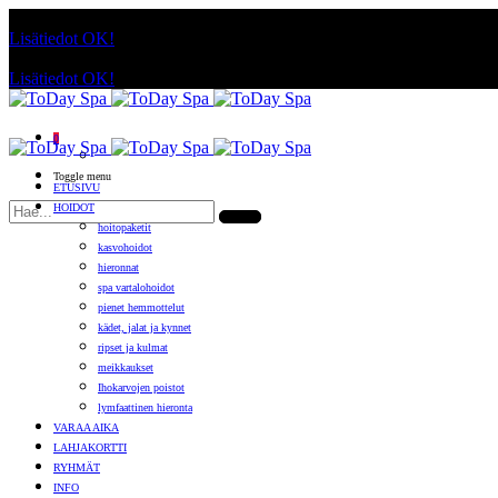
Käyttämällä sivuja, hyväksyt evästeiden käytön.
Lisätiedot
OK!
Käyttämällä sivuja, hyväksyt evästeiden käytön.
Lisätiedot
OK!
0
Toggle menu
ETUSIVU
HOIDOT
hoitopaketit
kasvohoidot
hieronnat
spa vartalohoidot
pienet hemmottelut
kädet, jalat ja kynnet
ripset ja kulmat
meikkaukset
Ihokarvojen poistot
lymfaattinen hieronta
VARAA AIKA
LAHJAKORTTI
RYHMÄT
INFO