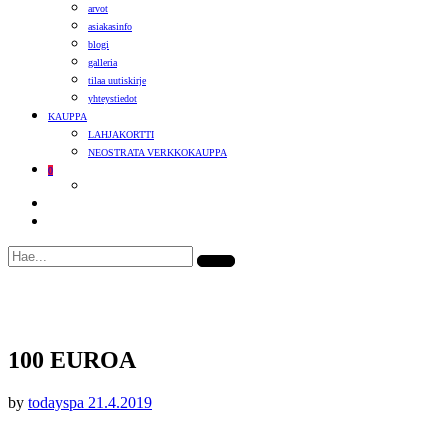
arvot
asiakasinfo
blogi
galleria
tilaa uutiskirje
yhteystiedot
KAUPPA
LAHJAKORTTI
NEOSTRATA VERKKOKAUPPA
0
100 EUROA
by
todayspa
21.4.2019