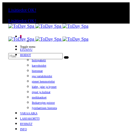
Käyttämällä sivuja, hyväksyt evästeiden käytön.
Lisätiedot
OK!
Käyttämällä sivuja, hyväksyt evästeiden käytön.
Lisätiedot
OK!
0
Toggle menu
ETUSIVU
HOIDOT
hoitopaketit
kasvohoidot
hieronnat
spa vartalohoidot
pienet hemmottelut
kädet, jalat ja kynnet
ripset ja kulmat
meikkaukset
Ihokarvojen poistot
lymfaattinen hieronta
VARAA AIKA
LAHJAKORTTI
RYHMÄT
INFO