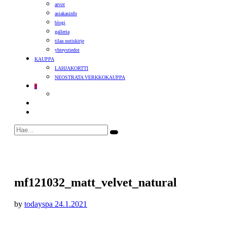
arvot
asiakasinfo
blogi
galleria
tilaa uutiskirje
yhteystiedot
KAUPPA
LAHJAKORTTI
NEOSTRATA VERKKOKAUPPA
0
mf121032_matt_velvet_natural
by
todayspa
24.1.2021